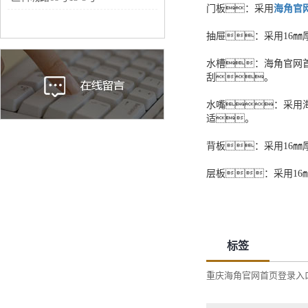
门板：采用
海角官
抽屉：采用16
水槽：海角官网
刮。
水嘴：采用
适。
背板：采用16
层板：采用1
标签
重庆海角官网首页登录入