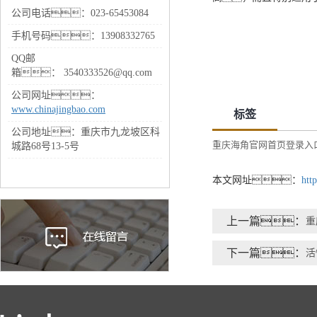
公司电话：023-65453084
手机号码：13908332765
QQ邮
箱： 3540333526@qq.com
公司网址：
www.chinajingbao.com
标签
公司地址：重庆市九龙坡区科
重庆海角官网首页登录入
城路68号13-5号
本文网址：
htt
上一篇：
重
下一篇：
活