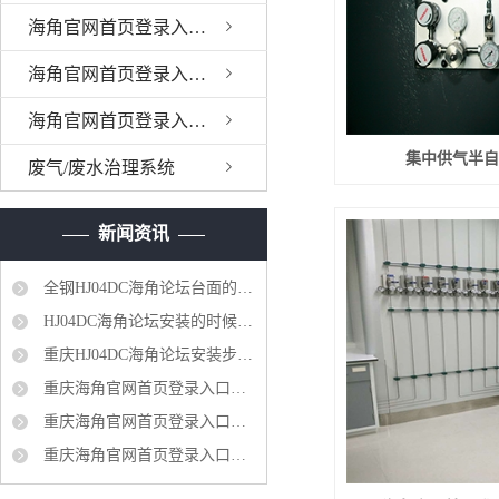
海角官网首页登录入口通风系统
海角官网首页登录入口集中供气系统
海角官网首页登录入口洁净室系统
集中供气半自
废气/废水治理系统
新闻资讯
全钢HJ04DC海角论坛台面的安装基本可分为两种方法
HJ04DC海角论坛安装的时候需要哪些注意事项呢?
重庆HJ04DC海角论坛安装步骤中注意点
重庆海角官网首页登录入口海角精产国品一二三区别调试与检修方法
重庆海角官网首页登录入口的比较、分类与方案设计
重庆海角官网首页登录入口相关设备的基本管理