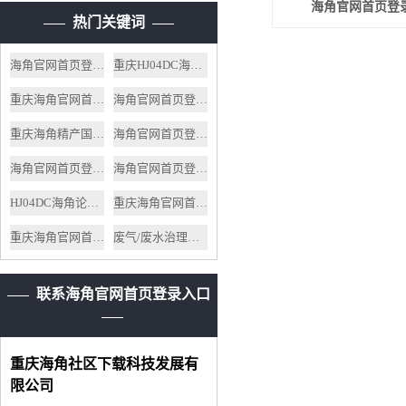
海角官网首页登
热门关键词
海角官网首页登录入口集中供气系统
重庆HJ04DC海角论坛
重庆海角官网首页登录入口设计
海角官网首页登录入口洁净室系统
重庆海角精产国品一二三区别
海角官网首页登录入口
海角官网首页登录入口设计
海角官网首页登录入口通风系统
HJ04DC海角论坛厂家
重庆海角官网首页登录入口家
重庆海角官网首页登录入口家具
废气/废水治理系统
联系海角官网首页登录入口
重庆海角社区下载科技发展有
限公司