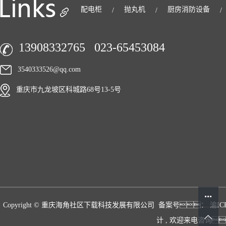
配电柜
抛丸机
厨房消防设备
13908332765 023-65453084
3540333526@qq.com
重庆市九龙坡区科城路68号13-5号
Copyright © 重庆海角社区下载科技发展有限公司 备案号：
渝IC
计
, 欢迎来电咨询