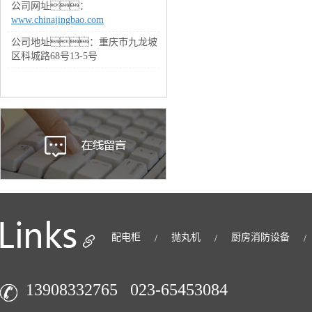
公司网址：
www.chinajingbao.com
公司地址：重庆市九龙坡
区科城路68号13-5号
配电柜
抛丸机
厨房消防设备
13908332765 023-65453084