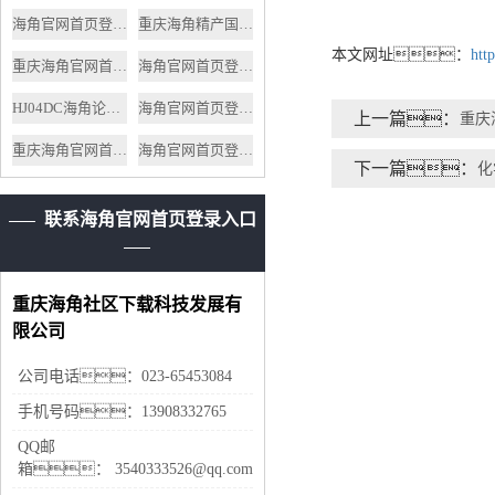
海角官网首页登录入口通风系统
重庆海角精产国品一二三区别
本文网址：
htt
重庆海角官网首页登录入口设计
海角官网首页登录入口
HJ04DC海角论坛厂家
海角官网首页登录入口产品
上一篇：
重庆
重庆海角官网首页登录入口家
海角官网首页登录入口设计
下一篇：
化
联系海角官网首页登录入口
重庆海角社区下载科技发展有
限公司
公司电话：023-65453084
手机号码：13908332765
QQ邮
箱： 3540333526@qq.com